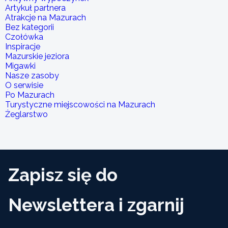
Artykuł partnera
Atrakcje na Mazurach
Bez kategorii
Czołówka
Inspiracje
Mazurskie jeziora
Migawki
Nasze zasoby
O serwisie
Po Mazurach
Turystyczne miejscowości na Mazurach
Żeglarstwo
Zapisz się do
Newslettera i zgarnij