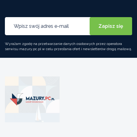
Wyrażam zgodę na przetwarzanie danych osobowych przez operatora
serwisu mazury.pc.pl w celu przesłania ofert i newsletterów drogą mailową.