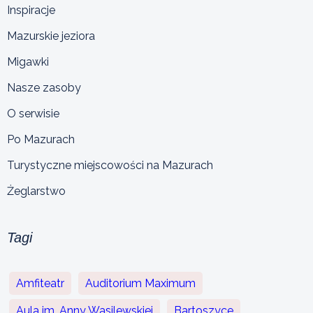
Inspiracje
Mazurskie jeziora
Migawki
Nasze zasoby
O serwisie
Po Mazurach
Turystyczne miejscowości na Mazurach
Żeglarstwo
Tagi
Amfiteatr
Auditorium Maximum
Aula im. Anny Wasilewskiej
Bartoszyce