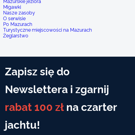
Mazurskie jeziora
Migawki
Nasze zasoby
O serwisie
Po Mazurach
Turystyczne miejscowości na Mazurach
Żeglarstwo
Zapisz się do
Newslettera i zgarnij
rabat 100 zł
na czarter
jachtu!