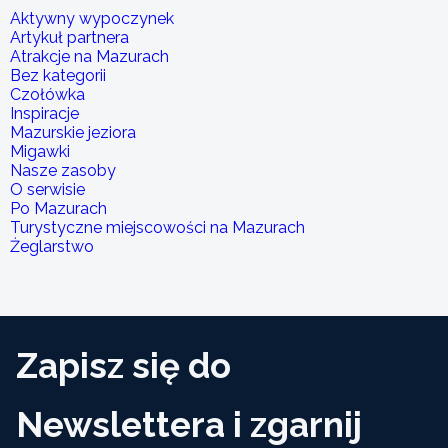
Aktywny wypoczynek
Artykuł partnera
Atrakcje na Mazurach
Bez kategorii
Czołówka
Inspiracje
Mazurskie jeziora
Migawki
Nasze zasoby
O serwisie
Po Mazurach
Turystyczne miejscowości na Mazurach
Żeglarstwo
Zapisz się do
Newslettera i zgarnij