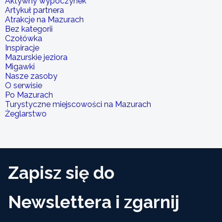
Aktywny wypoczynek
Artykuł partnera
Atrakcje na Mazurach
Bez kategorii
Czołówka
Inspiracje
Mazurskie jeziora
Migawki
Nasze zasoby
O serwisie
Po Mazurach
Turystyczne miejscowości na Mazurach
Żeglarstwo
Zapisz się do
Newslettera i zgarnij