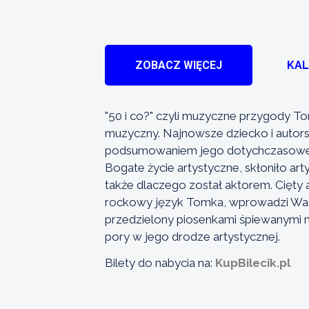
ZOBACZ WIĘCEJ
KA
"50 i co?" czyli muzyczne przygody 
muzyczny. Najnowsze dziecko i autors
podsumowaniem jego dotychczasowej dr
Bogate życie artystyczne, skłoniło art
także dlaczego został aktorem. Cięty 
rockowy język Tomka, wprowadzi Was w
przedzielony piosenkami śpiewanymi 
pory w jego drodze artystycznej.
Bilety do nabycia na:
KupBilecik.pl