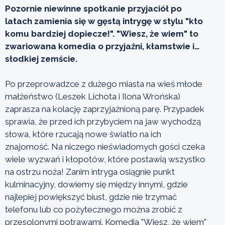
Pozornie niewinne spotkanie przyjaciół po
latach zamienia się w gęstą intrygę w stylu "kto
komu bardziej dopiecze!". "Wiesz, że wiem" to
zwariowana komedia o przyjaźni, kłamstwie i…
słodkiej zemście.
Po przeprowadzce z dużego miasta na wieś młode
małżeństwo (Leszek Lichota i Ilona Wrońska)
zaprasza na kolację zaprzyjaźnioną parę. Przypadek
sprawia, że przed ich przybyciem na jaw wychodzą
słowa, które rzucają nowe światło na ich
znajomość. Na niczego nieświadomych gości czeka
wiele wyzwań i kłopotów, które postawią wszystko
na ostrzu noża! Zanim intryga osiągnie punkt
kulminacyjny, dowiemy się między innymi, gdzie
najlepiej powiększyć biust, gdzie nie trzymać
telefonu lub co pożytecznego można zrobić z
przesolonymi potrawami. Komedia "Wiesz, że wiem"