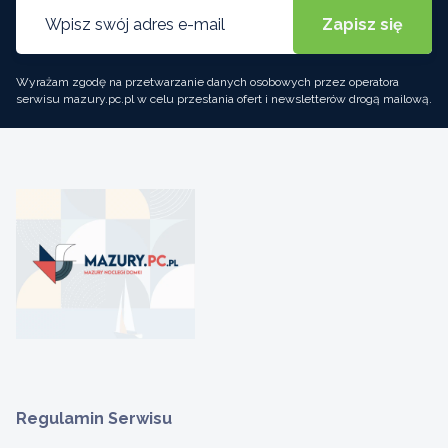
Wyrażam zgodę na przetwarzanie danych osobowych przez operatora
serwisu mazury.pc.pl w celu przesłania ofert i newsletterów drogą mailową.
Regulamin Serwisu