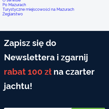
O serwisie
Po Mazurach
Turystyczne miejscowości na Mazurach
Żeglarstwo
Zapisz się do
Newslettera i zgarnij
rabat 100 zł
na czarter
jachtu!