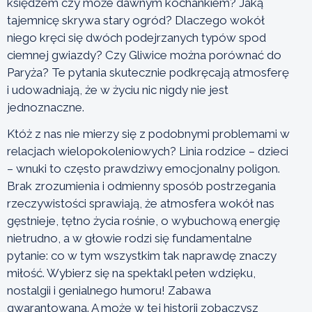
księdzem czy może dawnym kochankiem? Jaką
tajemnicę skrywa stary ogród? Dlaczego wokół
niego kręci się dwóch podejrzanych typów spod
ciemnej gwiazdy? Czy Gliwice można porównać do
Paryża? Te pytania skutecznie podkręcają atmosferę
i udowadniają, że w życiu nic nigdy nie jest
jednoznaczne.
Któż z nas nie mierzy się z podobnymi problemami w
relacjach wielopokoleniowych? Linia rodzice – dzieci
– wnuki to często prawdziwy emocjonalny poligon.
Brak zrozumienia i odmienny sposób postrzegania
rzeczywistości sprawiają, że atmosfera wokół nas
gęstnieje, tętno życia rośnie, o wybuchową energię
nietrudno, a w głowie rodzi się fundamentalne
pytanie: co w tym wszystkim tak naprawdę znaczy
miłość. Wybierz się na spektakl pełen wdzięku,
nostalgii i genialnego humoru! Zabawa
gwarantowana. A może w tej historii zobaczysz