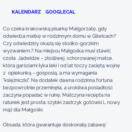
KALENDARZ
GOOGLECAL
Co czeka krakowską pisarkę Małgorzatę, gdy
odwiedza matkę w rodzinnym domu w Gliwicach?
Czy odwiedziny okażą się słodko-gorzkim
wyzwaniem.? Na miejscu Małgośka musi stawić
czoła Jadwidze – złośliwej, schorowanej matce,
która garściami łyka leki i od lat toczy zaciętą wojnę
z opiekunką – gosposią, a ma wymagania
"księżniczki". Na dodatek dawna rodzinna fortuna
bezpowrotnie przeminęła, a urokliwa posiadłość
zaczyna popadać w ruinę. Matczyna recepta na
ratunek jest prosta: szybki zastrzyk gotówki i… nowy
mąż dla Małgośki.
Obsada, która gwarantuje doskonałą zabawę: