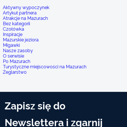
Aktywny wypoczynek
Artykuł partnera
Atrakcje na Mazurach
Bez kategorii
Czołówka
Inspiracje
Mazurskie jeziora
Migawki
Nasze zasoby
O serwisie
Po Mazurach
Turystyczne miejscowości na Mazurach
Żeglarstwo
Zapisz się do
Newslettera i zgarnij