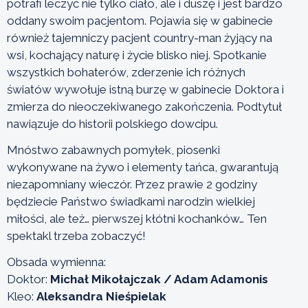
potrafi leczyć nie tylko ciało, ale i duszę i jest bardzo
oddany swoim pacjentom. Pojawia się w gabinecie
również tajemniczy pacjent country-man żyjący na
wsi, kochający naturę i życie blisko niej. Spotkanie
wszystkich bohaterów, zderzenie ich różnych
światów wywołuje istną burzę w gabinecie Doktora i
zmierza do nieoczekiwanego zakończenia. Podtytuł
nawiązuje do historii polskiego dowcipu.
Mnóstwo zabawnych pomyłek, piosenki
wykonywane na żywo i elementy tańca, gwarantują
niezapomniany wieczór. Przez prawie 2 godziny
będziecie Państwo świadkami narodzin wielkiej
miłości, ale też… pierwszej kłótni kochanków… Ten
spektakl trzeba zobaczyć!
Obsada wymienna:
Doktor:
Michał Mikołajczak / Adam Adamonis
Kleo:
Aleksandra Nieśpielak