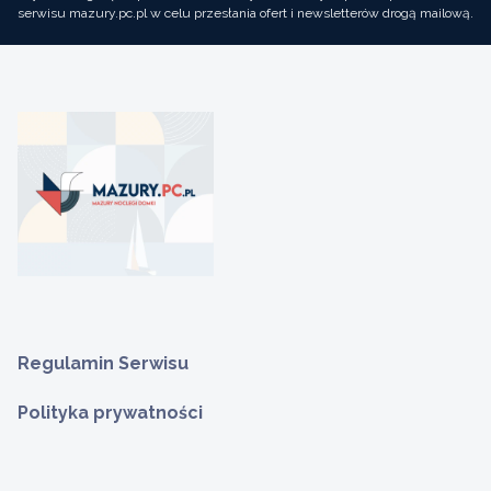
serwisu mazury.pc.pl w celu przesłania ofert i newsletterów drogą mailową.
Regulamin Serwisu
Polityka prywatności