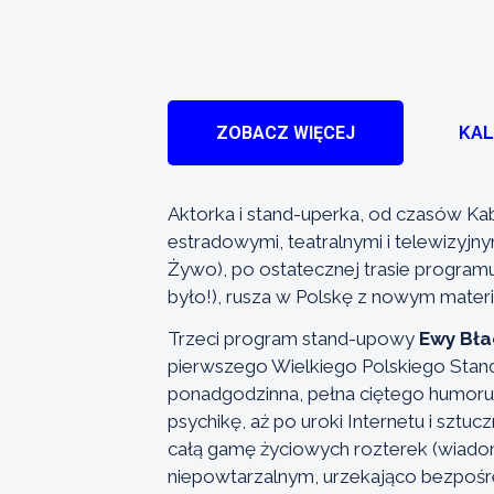
ZOBACZ WIĘCEJ
KA
Aktorka i stand-uperka, od czasów Kab
estradowymi, teatralnymi i telewizyjny
Żywo), po ostatecznej trasie programu
było!), rusza w Polskę z nowym mater
Trzeci program stand-upowy
Ewy Bła
pierwszego Wielkiego Polskiego Stand
ponadgodzinna, pełna ciętego humoru j
psychikę, aż po uroki Internetu i sztuc
całą gamę życiowych rozterek (wiadom
niepowtarzalnym, urzekająco bezpośr