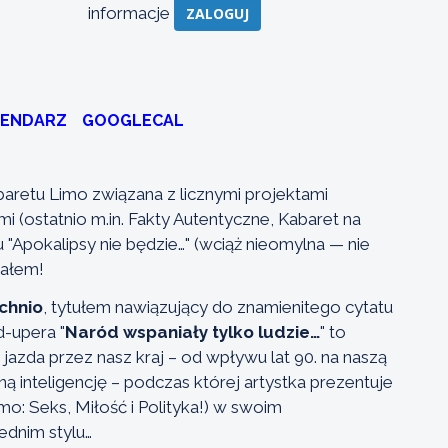
informacje
ZALOGUJ
LENDARZ
GOOGLECAL
aretu Limo związana z licznymi projektami
mi (ostatnio m.in. Fakty Autentyczne, Kabaret na
 "Apokalipsy nie będzie…" (wciąż nieomylna — nie
iałem!
chnio
, tytułem nawiązujący do znamienitego cytatu
-upera "
Naród wspaniały tylko ludzie…
" to
azda przez nasz kraj – od wpływu lat 90. na naszą
zną inteligencję – podczas której artystka prezentuje
o: Seks, Miłość i Polityka!) w swoim
ednim stylu…