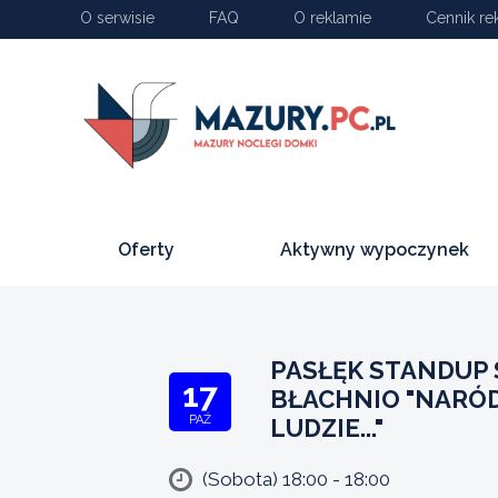
O serwisie
FAQ
O reklamie
Cennik re
Oferty
Aktywny wypoczynek
PASŁĘK STANDUP 
17
BŁACHNIO "NARÓD
PAŹ
LUDZIE..."
(Sobota) 18:00 - 18:00