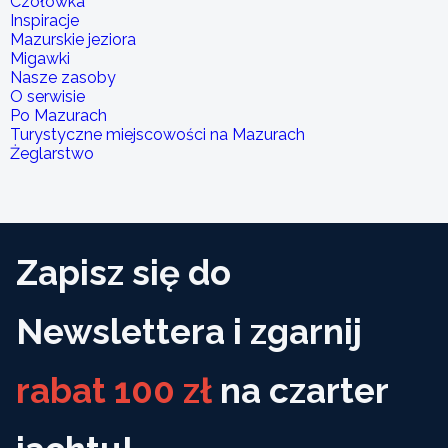
Czołówka
Inspiracje
Mazurskie jeziora
Migawki
Nasze zasoby
O serwisie
Po Mazurach
Turystyczne miejscowości na Mazurach
Żeglarstwo
Zapisz się do
Newslettera i zgarnij
rabat 100 zł
na czarter