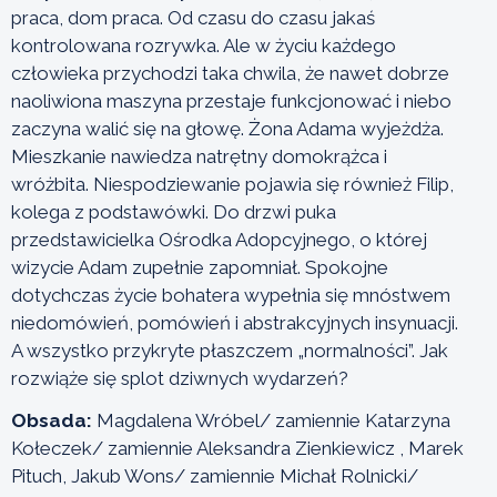
praca, dom praca. Od czasu do czasu jakaś
kontrolowana rozrywka. Ale w życiu każdego
człowieka przychodzi taka chwila, że nawet dobrze
naoliwiona maszyna przestaje funkcjonować i niebo
zaczyna walić się na głowę. Żona Adama wyjeżdża.
Mieszkanie nawiedza natrętny domokrążca i
wróżbita. Niespodziewanie pojawia się również Filip,
kolega z podstawówki. Do drzwi puka
przedstawicielka Ośrodka Adopcyjnego, o której
wizycie Adam zupełnie zapomniał. Spokojne
dotychczas życie bohatera wypełnia się mnóstwem
niedomówień, pomówień i abstrakcyjnych insynuacji.
A wszystko przykryte płaszczem „normalności”. Jak
rozwiąże się splot dziwnych wydarzeń?
Obsada:
Magdalena Wróbel/ zamiennie Katarzyna
Kołeczek/ zamiennie Aleksandra Zienkiewicz , Marek
Pituch, Jakub Wons/ zamiennie Michał Rolnicki/