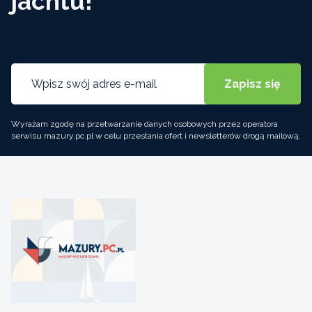
jachtu!
Wyrażam zgodę na przetwarzanie danych osobowych przez operatora
serwisu mazury.pc.pl w celu przesłania ofert i newsletterów drogą mailową.