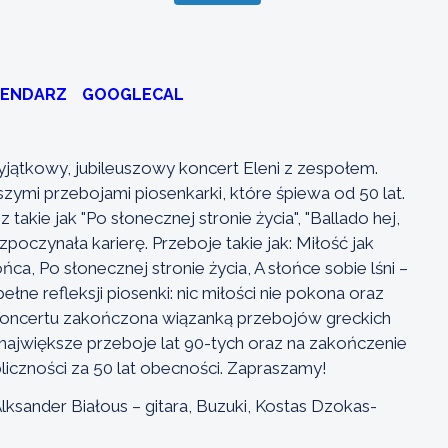
LENDARZ
GOOGLECAL
ątkowy, jubileuszowy koncert Eleni z zespołem.
ymi przebojami piosenkarki, które śpiewa od 50 lat.
akie jak "Po słonecznej stronie życia", "Ballado hej,
zpoczynała karierę. Przeboje takie jak: Miłość jak
ca, Po słonecznej stronie życia, A słońce sobie lśni –
ełne refleksji piosenki: nic miłości nie pokona oraz
 koncertu zakończona wiązanką przebojów greckich
 największe przeboje lat 90-tych oraz na zakończenie
iczności za 50 lat obecności. Zapraszamy!
lksander Białous – gitara, Buzuki, Kostas Dzokas-