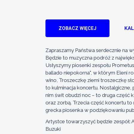
ZOBACZ WIĘCEJ
KA
Zapraszamy Państwa serdecznie na wyj
Będzie to muzyczna podróż z największ
Usłyszymy piosenki zespołu Prometusz t
ballado niepokorna", w którym Eleni ro
wino, Troszeczkę ziemi troszeczkę słoń
to kulminacja koncertu. Nostalgiczne, p
nim świt obudzi noc – to druga część
oraz zorbą. Trzecia część koncertu to
grecka piosenka w podziękowaniu publ
Artystce towarzyszyć będzie zespół: A
Buzuki