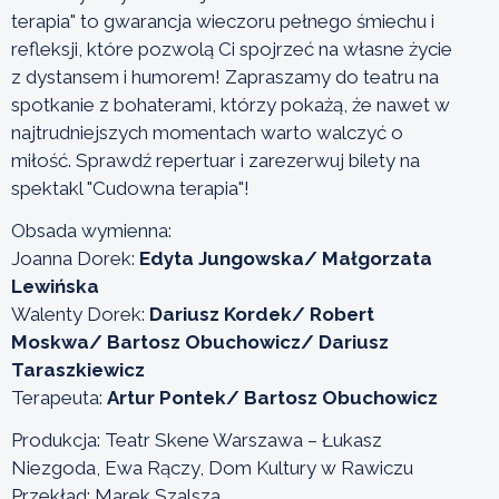
terapia" to gwarancja wieczoru pełnego śmiechu i
refleksji, które pozwolą Ci spojrzeć na własne życie
z dystansem i humorem! Zapraszamy do teatru na
spotkanie z bohaterami, którzy pokażą, że nawet w
najtrudniejszych momentach warto walczyć o
miłość. Sprawdź repertuar i zarezerwuj bilety na
spektakl "Cudowna terapia"!
Obsada wymienna:
Joanna Dorek:
Edyta Jungowska/ Małgorzata
Lewińska
Walenty Dorek:
Dariusz Kordek/ Robert
Moskwa/ Bartosz Obuchowicz/ Dariusz
Taraszkiewicz
Terapeuta:
Artur Pontek/ Bartosz Obuchowicz
Produkcja: Teatr Skene Warszawa – Łukasz
Niezgoda, Ewa Rączy, Dom Kultury w Rawiczu
Przekład: Marek Szalsza