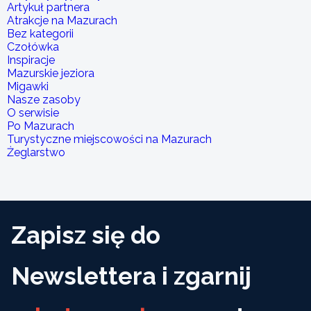
Artykuł partnera
Atrakcje na Mazurach
Bez kategorii
Czołówka
Inspiracje
Mazurskie jeziora
Migawki
Nasze zasoby
O serwisie
Po Mazurach
Turystyczne miejscowości na Mazurach
Żeglarstwo
Zapisz się do
Newslettera i zgarnij