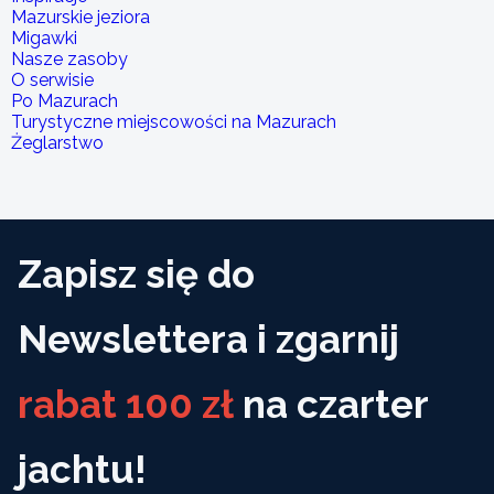
Mazurskie jeziora
Migawki
Nasze zasoby
O serwisie
Po Mazurach
Turystyczne miejscowości na Mazurach
Żeglarstwo
Zapisz się do
Newslettera i zgarnij
rabat 100 zł
na czarter
jachtu!