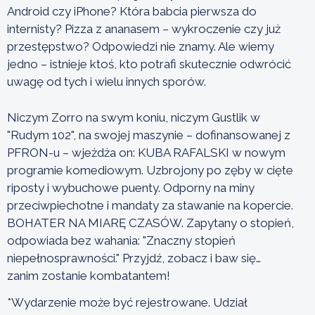
Android czy iPhone? Która babcia pierwsza do
internisty? Pizza z ananasem – wykroczenie czy już
przestępstwo? Odpowiedzi nie znamy. Ale wiemy
jedno – istnieje ktoś, kto potrafi skutecznie odwrócić
uwagę od tych i wielu innych sporów.
Niczym Zorro na swym koniu, niczym Gustlik w
"Rudym 102", na swojej maszynie – dofinansowanej z
PFRON-u – wjeżdża on: KUBA RAFALSKI w nowym
programie komediowym. Uzbrojony po zęby w cięte
riposty i wybuchowe puenty. Odporny na miny
przeciwpiechotne i mandaty za stawanie na kopercie.
BOHATER NA MIARĘ CZASÓW. Zapytany o stopień,
odpowiada bez wahania: "Znaczny stopień
niepełnosprawności." Przyjdź, zobacz i baw się…
zanim zostanie kombatantem!
*Wydarzenie może być rejestrowane. Udział