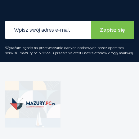
Wyrażam zgodę na przetwarzanie danych osobowych przez operatora
serwisu mazury.pc.pl w celu przesłania ofert i newsletterów drogą mailową.