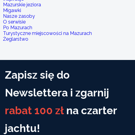
Mazurskie jeziora
Migawki
Nasze zasoby
O serwisie
Po Mazurach
Turystyczne miejscowości na Mazurach
Żeglarstwo
Zapisz się do
Newslettera i zgarnij
rabat 100 zł
na czarter
jachtu!