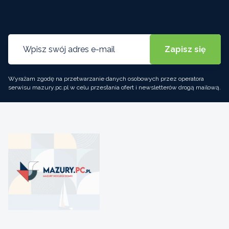
Wyrażam zgodę na przetwarzanie danych osobowych przez operatora
serwisu mazury.pc.pl w celu przesłania ofert i newsletterów drogą mailową.