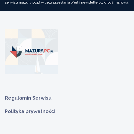
serwisu mazury.pc.pl w celu przesłania ofert i newsletterów drogą mailową.
Regulamin Serwisu
Polityka prywatności