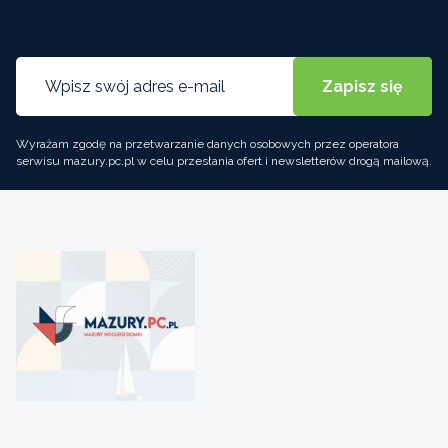
Wyrażam zgodę na przetwarzanie danych osobowych przez operatora
serwisu mazury.pc.pl w celu przesłania ofert i newsletterów drogą mailową.