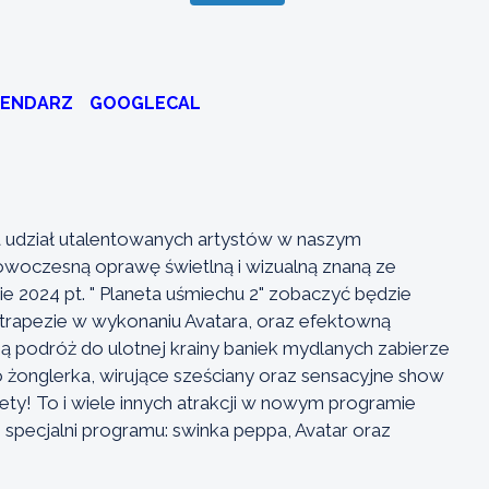
LENDARZ
GOOGLECAL
a udział utalentowanych artystów w naszym
nowoczesną oprawę świetlną i wizualną znaną ze
e 2024 pt. " Planeta uśmiechu 2" zobaczyć będzie
trapezie w wykonaniu Avatara, oraz efektowną
ą podróż do ulotnej krainy baniek mydlanych zabierze
 żonglerka, wirujące sześciany oraz sensacyjne show
biety! To i wiele innych atrakcji w nowym programie
specjalni programu: swinka peppa, Avatar oraz