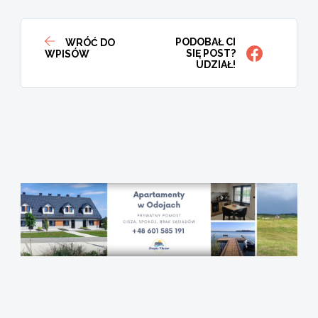
PODOBAŁ CI
WRÓĆ DO
SIĘ POST?
WPISÓW
UDZIAŁ!