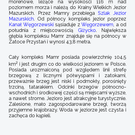
morenowe, leżące na wysokości 116 m nad
poziomem morza i należą do Krainy Wielkich Jezior
Mazurskich. Przez Mamry przebiega
Szlak Jezior
Mazurskich
. Od północy kompleks jezior poprzez
Kanał Węgorzewski
sąsiaduje z
Węgorzewem
, a od
południa z miejscowością
Giżycko
. Największa
głębia kompleksu Mamr znajduje się na północy w
Zatoce Przystań i wynosi 43,8 metra.
Cały kompleks Mamr posiada powierzchnię 104,5
2
km
i jest drugim co do wielkości jeziorem w Polsce.
Posiada urozmaiconą pod względem linii strefę
brzegową z licznymi półwyspami i zatokami,
przeważnie brzeg jest niski i podmokły, porośnięty
trzciną, tatarakiem. Odcinki brzegów północno-
wschodnich i środkowej części są miejscami wyższe,
a nawet strome. Jezioro jest atrakcyjne turystycznie.
Zalesione, mało zagospodarowane brzegi, tworzą
przyjemne krajobrazy. Woda w jeziorze jest czysta i
zachęca do kąpieli.